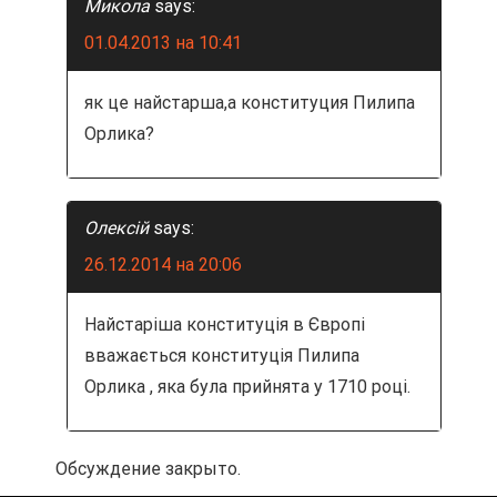
я
Микола
says:
п
01.04.2013 на 10:41
о
як це найстарша,а конституция Пилипа
з
Орлика?
а
Олексій
says:
п
26.12.2014 на 20:06
и
Найстаріша конституція в Європі
с
вважається конституція Пилипа
я
Орлика , яка була прийнята у 1710 році.
м
Обсуждение закрыто.