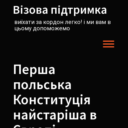
Перейти
Візова підтримка
к
содержимому
виїхати за кордон легко! і ми вам в
цьому допоможемо
Пере
Перша
польська
Конституція
найстаріша в