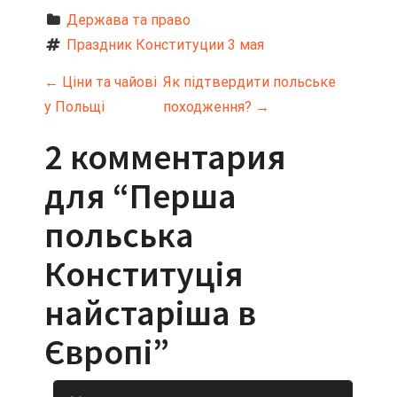
Держава та право
Праздник Конституции 3 мая
Н
←
Ціни та чайові
Як підтвердити польське
у Польщі
походження?
→
а
2 комментария
в
для “
Перша
и
польська
г
Конституція
а
найстаріша в
ц
Європі
”
и