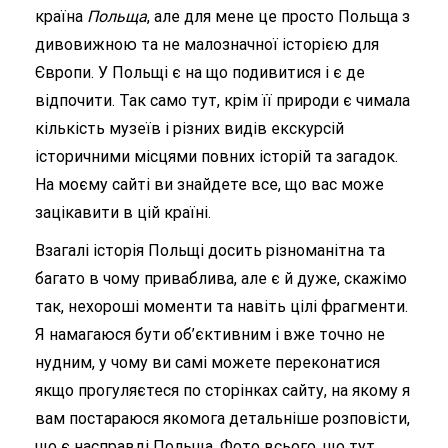
країна
Польща
, але для мене це просто Польща з
дивовижною та не малозначної історією для
Європи. У Польщі є на що подивитися і є де
відпочити. Так само тут, крім її природи є чимала
кількість музеїв і різних видів екскурсій
історичними місцями повних історій та загадок.
На моєму сайті ви знайдете все, що вас може
зацікавити в цій країні.
Взагалі історія Польщі досить різноманітна та
багато в чому приваблива, але є й дуже, скажімо
так, нехороші моменти та навіть цілі фрагменти.
Я намагаюся бути об’єктивним і вже точно не
нудним, у чому ви самі можете переконатися
якщо прогуляєтеся по сторінках сайту, на якому я
вам постараюся якомога детальніше розповісти,
що є насправді Польща. Фото всього, що тут