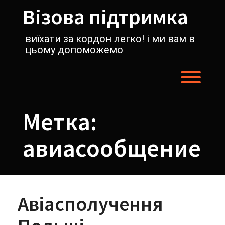
Перейти
Візова підтримка
к
содержимому
виїхати за кордон легко! і ми вам в
цьому допоможемо
Пере
Метка:
авиасообщение
Авіасполучення