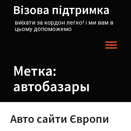
Перейти
Візова підтримка
к
содержимому
виїхати за кордон легко! і ми вам в
цьому допоможемо
Пере
Метка:
автобазары
Авто сайти Європи