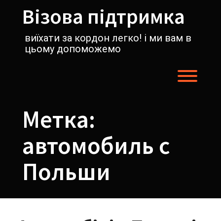
Перейти
Візова підтримка
к
содержимому
виїхати за кордон легко! і ми вам в
цьому допоможемо
Пере
Метка:
автомобиль с
Польши