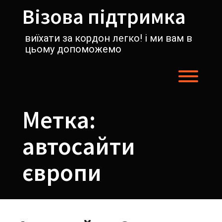
Перейти
Візова підтримка
к
содержимому
виїхати за кордон легко! і ми вам в
цьому допоможемо
Пере
Метка:
автосайти
європи