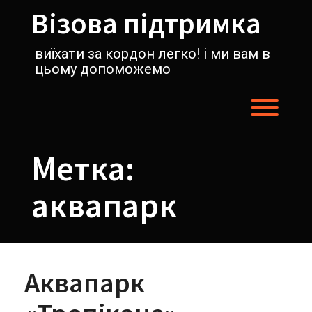
Перейти
Візова підтримка
к
содержимому
виїхати за кордон легко! і ми вам в
цьому допоможемо
Пере
Метка:
аквапарк
Аквапарк