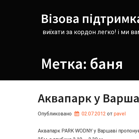
Перейти
к
Візова підтримк
содержимому
виїхати за кордон легко! і ми 
Метка:
баня
Аквапарк у Варша
Опубликовано
02.07.2012
от 
pavel
Аквапарк PARK WODNY у Варшаві пропонує