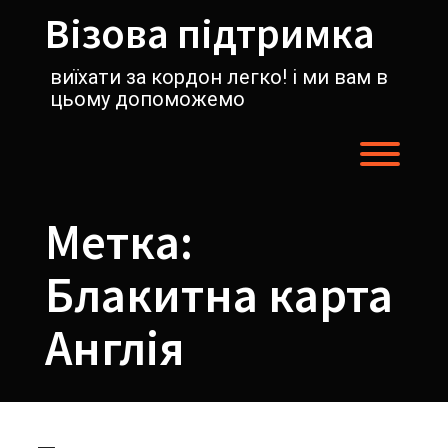
Перейти
Візова підтримка
к
содержимому
виїхати за кордон легко! і ми вам в
цьому допоможемо
Пере
Метка:
Блакитна карта
Англія