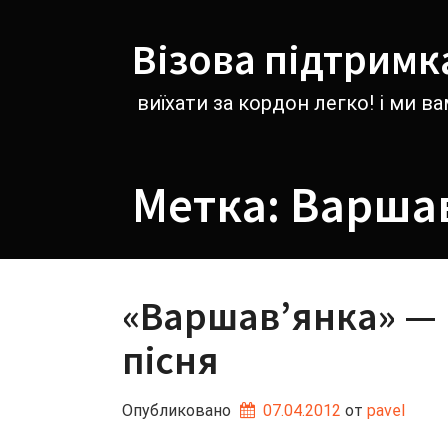
Перейти
к
Візова підтримк
содержимому
виїхати за кордон легко! і ми 
Метка:
Варшав
«Варшав’янка» —
пісня
Опубликовано
07.04.2012
от 
pavel