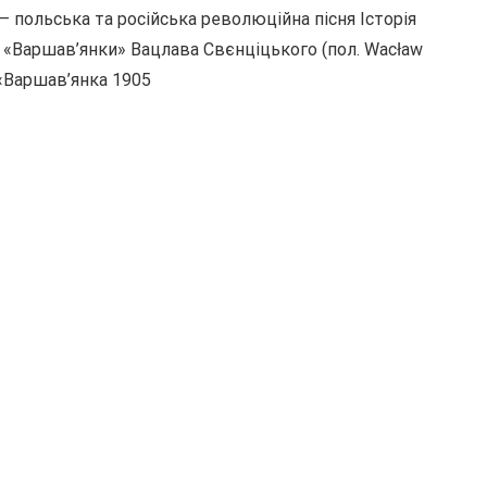
 — польська та російська революційна пісня Історія
 «Варшав’янки» Вацлава Свєнціцького (пол. Wacław
 «Варшав’янка 1905