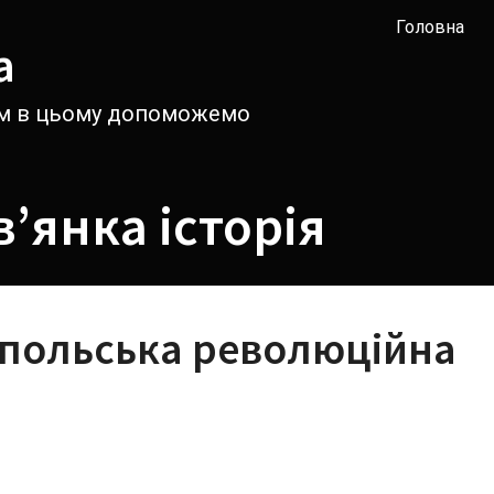
Головна
а
вам в цьому допоможемо
’янка історія
 польська революційна