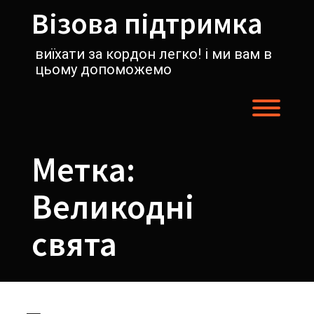
Перейти
Візова підтримка
к
содержимому
виїхати за кордон легко! і ми вам в
цьому допоможемо
Пере
Метка:
Великодні
свята