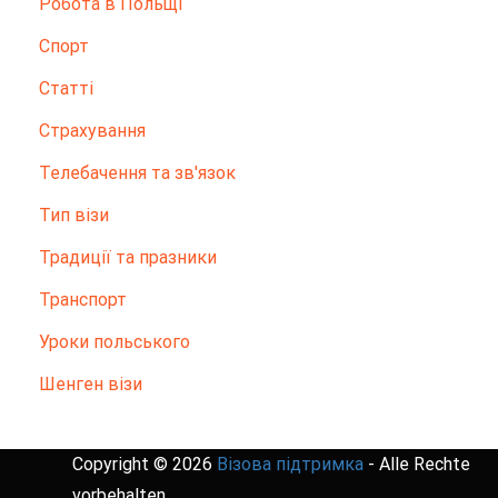
Робота в Польщі
Спорт
Статті
Страхування
Телебачення та зв'язок
Тип візи
Традиції та празники
Транспорт
Уроки польського
Шенген візи
Copyright © 2026
Візова підтримка
- Alle Rechte
vorbehalten.