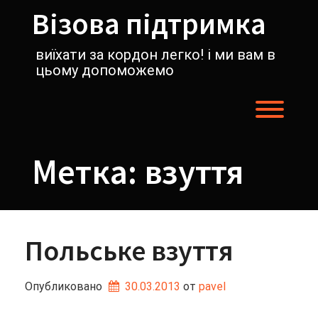
Перейти
Візова підтримка
к
содержимому
виїхати за кордон легко! і ми вам в
цьому допоможемо
Пере
Метка:
взуття
Польське взуття
Опубликовано
30.03.2013
от 
pavel