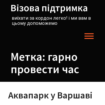
Перейти
Візова підтримка
к
содержимому
виїхати за кордон легко! і ми вам в
цьому допоможемо
Пере
Метка:
гарно
провести час
Аквапарк у Варшаві