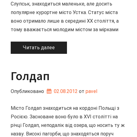
Слупськ, знаходиться маленьке, але досить
популярне курортне місто Устка. Статус міста
воно отримало лише в середині XX століття, а
тому вважається молодим містом за мірками
Читать далее
Голдап
Опубликовано
02.08.2012
от 
pavel
Місто Голдап знаходиться на кордоні Польщі з
Росією. Засноване воно було в XVI столітті на
річці Голдап, неподалік від озера, що носить ту ж
назву. Високі пагорби, що знаходяться поруч