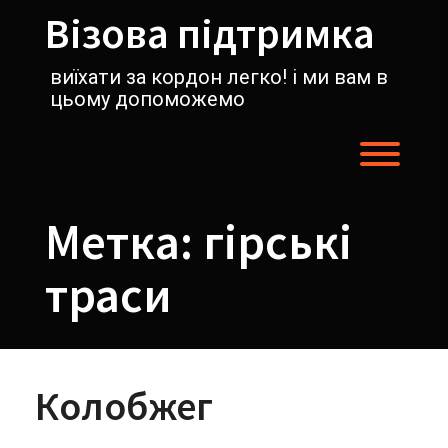
Перейти
Візова підтримка
к
содержимому
виїхати за кордон легко! і ми вам в
цьому допоможемо
Пере
Метка:
гірські
траси
Колобжег