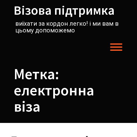
Перейти
Візова підтримка
к
содержимому
виїхати за кордон легко! і ми вам в
цьому допоможемо
Пере
Метка:
електронна
віза