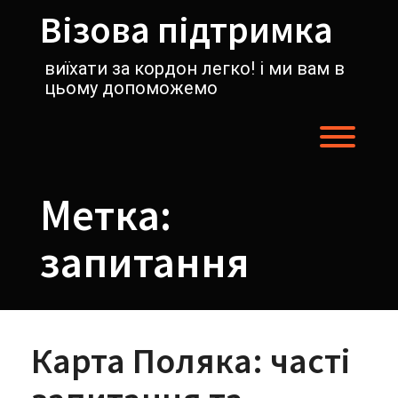
Перейти
Візова підтримка
к
содержимому
виїхати за кордон легко! і ми вам в
цьому допоможемо
Пере
Метка:
запитання
Карта Поляка: часті