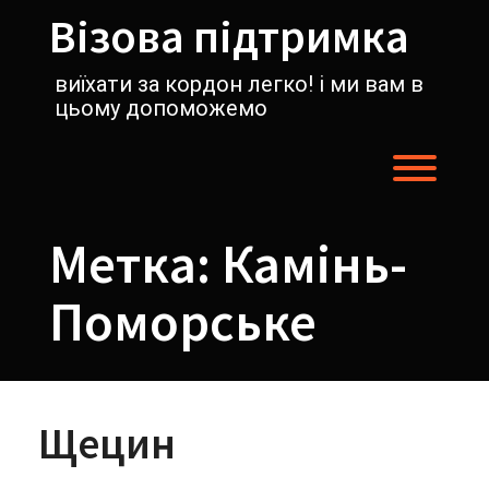
Перейти
Візова підтримка
к
содержимому
виїхати за кордон легко! і ми вам в
цьому допоможемо
Пере
Метка:
Камінь-
Поморське
Щецин