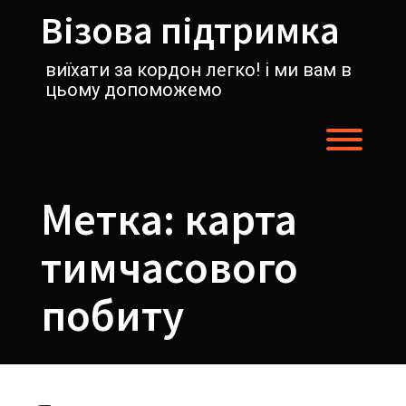
Перейти
Візова підтримка
к
содержимому
виїхати за кордон легко! і ми вам в
цьому допоможемо
Пере
Метка:
карта
тимчасового
побиту