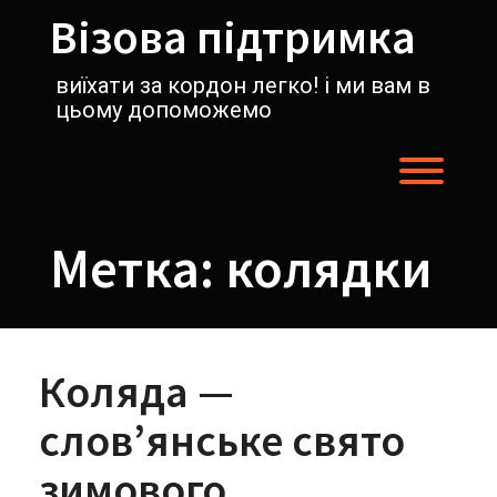
Перейти
Візова підтримка
к
содержимому
виїхати за кордон легко! і ми вам в
цьому допоможемо
Пере
Метка:
колядки
Коляда —
слов’янське свято
зимового