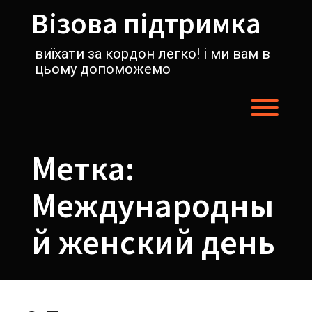
Перейти
Візова підтримка
к
содержимому
виїхати за кордон легко! і ми вам в
цьому допоможемо
Пере
Метка:
Международны
й женский день