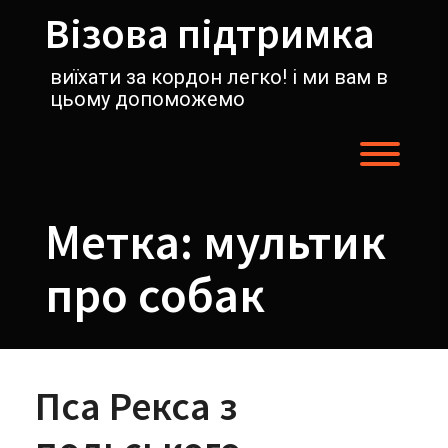
Перейти
Візова підтримка
к
содержимому
виїхати за кордон легко! і ми вам в
цьому допоможемо
Пере
Метка:
мультик
про собак
Пса Рекса з