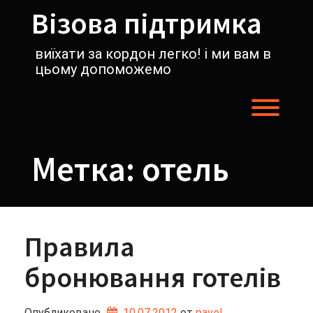
Перейти
Візова підтримка
к
содержимому
виїхати за кордон легко! і ми вам в
цьому допоможемо
Пере
Метка:
отель
Правила
бронювання готелів
Опубликовано
10.07.2012
от 
pavel