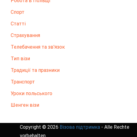
Робота в Польщі
Спорт
Статті
Страхування
Телебачення та зв'язок
Тип візи
Традиції та празники
Транспорт
Уроки польського
Шенген візи
Copyright © 2026
Візова підтримка
- Alle Rechte
vorbehalten.