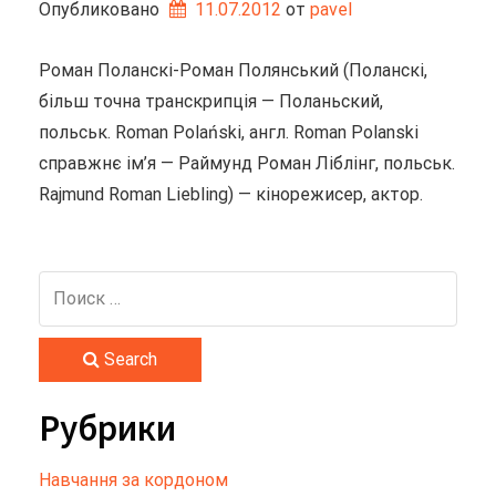
Опубликовано
11.07.2012
от 
pavel
Роман Поланскі-Роман Полянський (Поланскі,
більш точна транскрипція — Поланьский,
польськ. Roman Polański, англ. Roman Polanski
справжнє ім’я — Раймунд Роман Ліблінг, польськ.
Rajmund Roman Liebling) — кінорежисер, актор.
Search
Рубрики
Hавчання за кордоном