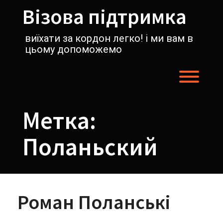
Перейти
Візова підтримка
к
содержимому
виїхати за кордон легко! і ми вам в
цьому допоможемо
Пере
Метка:
Поланьский
Роман Поланські