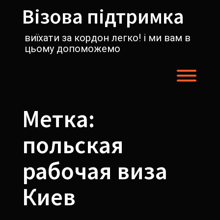
Перейти
Візова підтримка
к
содержимому
виїхати за кордон легко! і ми вам в
цьому допоможемо
Пере
Метка:
польская
рабочая виза
Киев