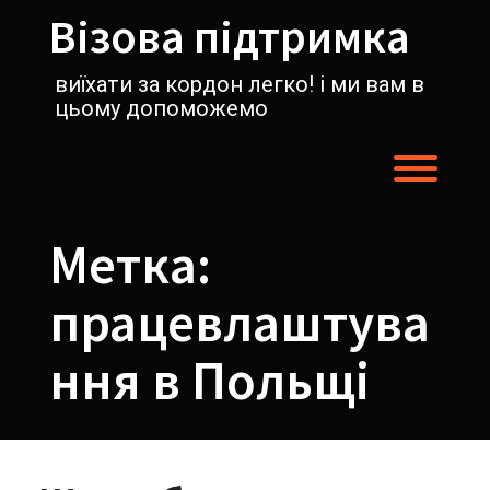
Перейти
Візова підтримка
к
содержимому
виїхати за кордон легко! і ми вам в
цьому допоможемо
Пере
Метка:
працевлаштува
ння в Польщі