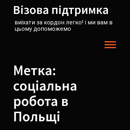
Перейти
Візова підтримка
к
содержимому
виїхати за кордон легко! і ми вам в
цьому допоможемо
Пере
Метка:
соціальна
робота в
Польщі