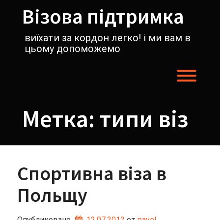
Перейти
Візова підтримка
к
содержимому
виїхати за кордон легко! і ми вам в
цьому допоможемо
Пере
Метка:
типи віз
Спортивна віза в
Польщу
Опубликовано
12.07.2012
от 
pavel