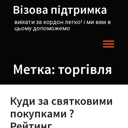
Перейти
Візова підтримка
к
содержимому
виїхати за кордон легко! і ми вам в
цьому допоможемо
Пере
Метка:
торгівля
Куди за святковими
покупками ?
Рейтинг