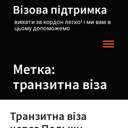
Перейти
Візова підтримка
к
содержимому
виїхати за кордон легко! і ми вам в
цьому допоможемо
Пере
Метка:
транзитна віза
Транзитна віза