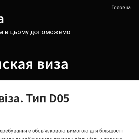
Головна
а
вам в цьому допоможемо
ская виза
іза. Тип D05
 перебування є обов’язковою вимогою для більшості