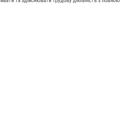
живати та здійснювати трудову діяльність з повною