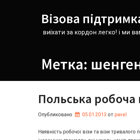
Перейти
к
Візова підтримк
содержимому
виїхати за кордон легко! і ми 
Метка:
шенген
Польська робоча в
Опубликовано
05.01.2013
от 
pavel
Наявність робочої візи та візи тривалого