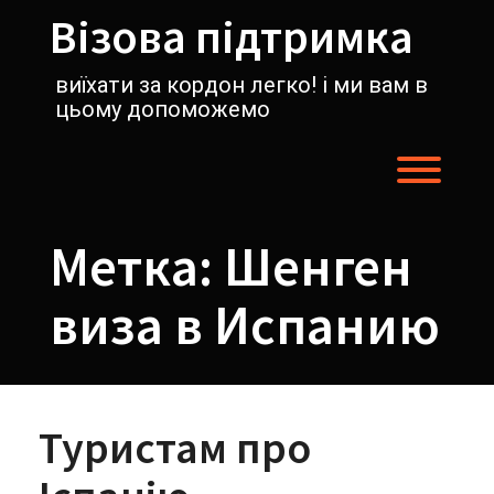
Перейти
Візова підтримка
к
содержимому
виїхати за кордон легко! і ми вам в
цьому допоможемо
Пере
Метка:
Шенген
виза в Испанию
Туристам про