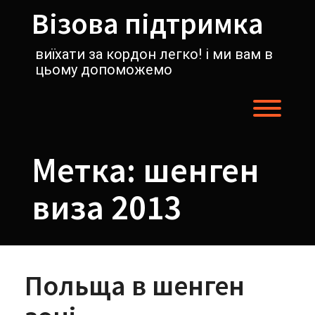
Перейти
Візова підтримка
к
содержимому
виїхати за кордон легко! і ми вам в
цьому допоможемо
Пере
Метка:
шенген
виза 2013
Польща в шенген