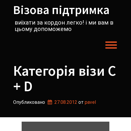
Перейти
Візова підтримка
к
содержимому
виїхати за кордон легко! і ми вам в
цьому допоможемо
Пере
Категорія візи С
+ D
Опубликовано
27.08.2012
от 
pavel