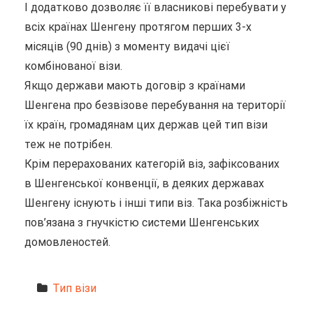
І додатково дозволяє її власникові перебувати у
всіх країнах Шенгену протягом перших 3-х
місяців (90 днів) з моменту видачі цієї
комбінованої візи.
Якщо держави мають договір з країнами
Шенгена про безвізове перебування на території
їх країн, громадянам цих держав цей тип візи
теж не потрібен.
Крім перерахованих категорій віз, зафіксованих
в Шенгенської конвенції, в деяких державах
Шенгену існують і інші типи віз. Така розбіжність
пов’язана з гнучкістю системи Шенгенських
домовленостей.
Тип візи