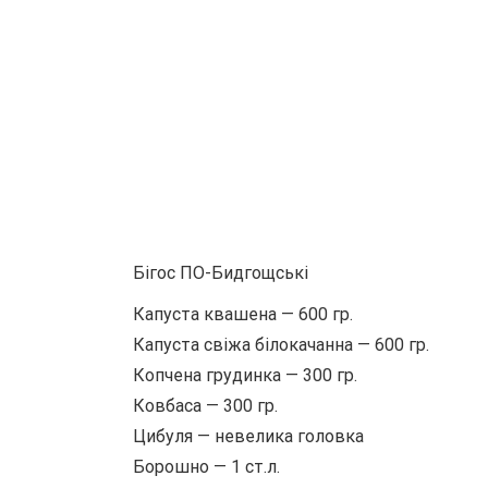
Бігос ПО-Бидгощські
Капуста квашена — 600 гр.
Капуста свіжа білокачанна — 600 гр.
Копчена грудинка — 300 гр.
Ковбаса — 300 гр.
Цибуля — невелика головка
Борошно — 1 ст.л.