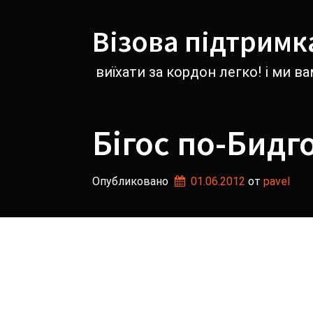
Перейти
к
Візова підтримк
содержимому
виїхати за кордон легко! і ми 
Бігос по-Бидг
Опубликовано
01.06.2012
от 
pavel