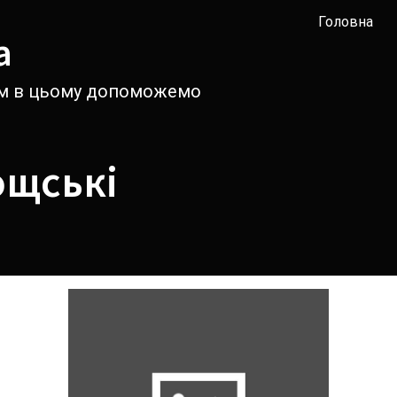
Головна
а
вам в цьому допоможемо
ощські