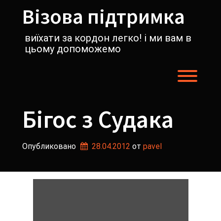
Перейти
Візова підтримка
к
содержимому
виїхати за кордон легко! і ми вам в
цьому допоможемо
Пере
Бігос з Судака
Опубликовано
28.04.2012
от 
pavel