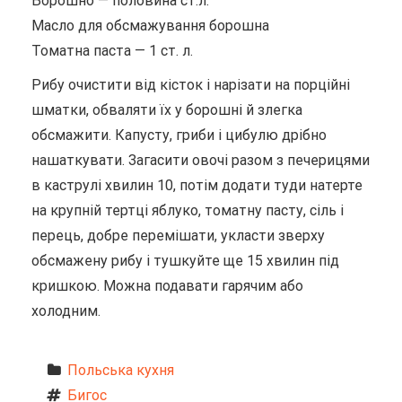
Борошно — половина ст.л.
Масло для обсмажування борошна
Томатна паста — 1 ст. л.
Рибу очистити від кісток і нарізати на порційні
шматки, обваляти їх у борошні й злегка
обсмажити. Капусту, гриби і цибулю дрібно
нашаткувати. Загасити овочі разом з печерицями
в каструлі хвилин 10, потім додати туди натерте
на крупній тертці яблуко, томатну пасту, сіль і
перець, добре перемішати, укласти зверху
обсмажену рибу і тушкуйте ще 15 хвилин під
кришкою. Можна подавати гарячим або
холодним.
Польська кухня
Бигос