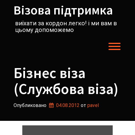
Перейти
Візова підтримка
к
содержимому
виїхати за кордон легко! і ми вам в
цьому допоможемо
Пере
Бізнес віза
(Службова віза)
Опубликовано
04.08.2012
от 
pavel