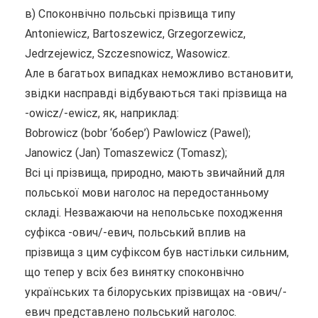
в) Споконвічно польські прізвища типу
Antoniewicz, Bartoszewicz, Grzegorzewicz,
Jedrzejewicz, Szczesnowicz, Wasowicz.
Але в багатьох випадках неможливо встановити,
звідки насправді відбуваються такі прізвища на
-owicz/-ewicz, як, наприклад:
Bobrowicz (bobr ‘бобер’) Pawlowicz (Pawel);
Janowicz (Jan) Tomaszewicz (Tomasz);
Всі ці прізвища, природно, мають звичайний для
польської мови наголос на передостанньому
складі. Незважаючи на непольське походження
суфікса -ович/-евич, польський вплив на
прізвища з цим суфіксом був настільки сильним,
що тепер у всіх без винятку споконвічно
українських та білоруських прізвищах на -ович/-
евич представлено польський наголос.