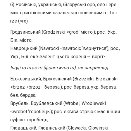
б) Російські, українські, білоруські оро, оло і ере
між приголосними паралельні польським rо, to і
rze (<re):
Гродзинський (Grodzinski <grod ‘місто’); рос., Укр.,
Біл. місто;
Навроцький (Nawrocki <nawrocic ‘вернутися’); рос.,
Укр., Біл. еквівалент цього кореня — воріт-.
Іноді rо стає rо (фонетично ru), як наприклад:
Бржезицький, Бржезінский (Brzezicki, Brzezinski
<brzez-/brzoz- ‘береза’); рос. береза, укр. береза,
бел. бярдза;
Врубель, Врублевський (Wrobel, Wroblewski
<wrobel ‘горобець’); рос. еквіва стрічок має інший
суфікс: горобець;
Гловацький, Гловінський (Glowacki, Glowinski