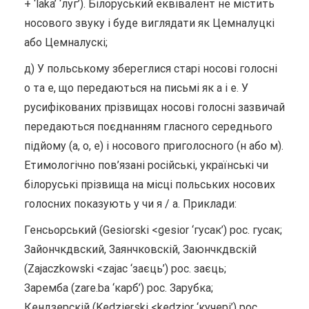
+ ‘laka’ ‘луг’). Білоруський еквівалент не містить
носового звуку і буде виглядати як Цемналуцкi
або Цемналускi;
д) У польському збереглися старі носові голосні
о та е, що передаються на письмі як а і е. У
русифікованих прізвищах носові голосні зазвичай
передаються поєднанням гласного середнього
підйому (а, о, е) і носового приголосного (н або м).
Етимологічно пов’язані російські, українські чи
білоруські прізвища на місці польських носових
голосних показують у чи я / а. Приклади:
Генсьорський (Gesiorski <gesior ‘гусак’) рос. гусак;
Зайончкдвский, Заянчковскій, Заюнчкдвскій
(Zajaczkowski <zajac ‘заєць’) рос. заєць;
Заремба (zare.ba ‘карб’) рос. Зарубка;
Кендзерскій (Kedzierski <kedzior ‘кучері’) рос.