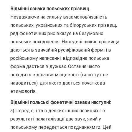
Відмінні ознаки польських прізвищ.
Незважаючи на сильну взаємопов’язаність
польських, українських та білоруських прізвищ,
ряд фонетичних рис вказує на безумовно
польське походження. Наведені нижче прізвища
даються в звичайній русифікованій формі і в
російському написанні, відповідна польська
форма дається в дужках. Остання часто
походить від назви місцевості (воно тут не
наводиться), для якого дається початкова
етимологія.
Відмінні польські фонетичні ознаки наступні:
а) Перед е, i та в деяких інших позиціях r в
результаті палаталізації дає звук, який у
польському передається поєднанням rz. Цей