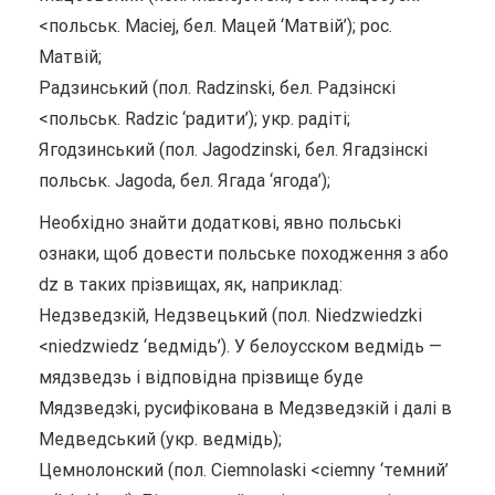
<польськ. Maciej, бел. Мацей ‘Матвій’); рос.
Матвій;
Радзинський (пол. Radzinski, бел. Радзiнскi
<польськ. Radzic ‘радити’); укр. радіті;
Ягодзинський (пол. Jagodzinski, бел. Ягадзiнскi
польськ. Jagoda, бел. Ягада ‘ягода’);
Необхідно знайти додаткові, явно польські
ознаки, щоб довести польське походження з або
dz в таких прізвищах, як, наприклад:
Недзведзкій, Недзвецький (пол. Niedzwiedzki
<niedzwiedz ‘ведмідь’). У белоусском ведмідь —
мядзведзь і відповідна прізвище буде
Мядзведзki, русифікована в Медзведзкій і далі в
Медведський (укр. ведмідь);
Цемнолонский (пол. Ciemnolaski <ciemny ‘темний’