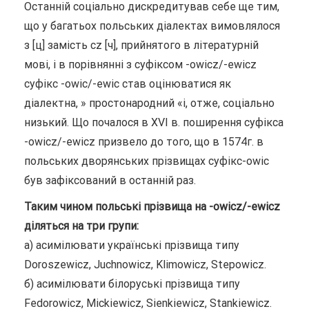
Останній соціально дискредитував себе ще тим,
що у багатьох польських діалектах вимовлялося
з [ц] замість cz [ч], прийнятого в літературній
мові, і в порівнянні з суфіксом -owicz/-ewicz
суфікс -owic/-ewic став оцінюватися як
діалектна, » простонародний «і, отже, соціально
низький. Що почалося в XVI в. поширення суфікса
-owicz/-ewicz призвело до того, що в 1574г. в
польських дворянських прізвищах суфікс-owic
був зафіксований в останній раз.
Таким чином польські прізвища на -owicz/-ewicz
діляться на три групи:
а) асимілювати українські прізвища типу
Doroszewicz, Juchnowicz, Klimowicz, Stepowicz.
б) асимілювати білоруські прізвища типу
Fedorowicz, Mickiewicz, Sienkiewicz, Stankiewicz.