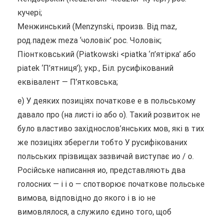
кучері;
Менжинський (Menzynski, произв. Від maz,
род.падеж meza ‘чоловік’ рос. Чоловік;
Піонтковський (Piatkowski <piatka ‘п’ятірка’ або
piatek ‘П’ятниця’); укр., Біл. русифікований
еквівалент — П’ятковська;
е) У деяких позиціях початкове е в польському
давало про (на листі io або о). Такий розвиток не
було властиво західнослов’янських мов, які в тих
же позиціях зберегли тобто У русифікованих
польських прізвищах зазвичай виступає ио / о.
Російське написання ио, представляють два
голосних — і і о — спотворює початкове польське
вимова, відповідно до якого i в io не
вимовлялося, а служило єдино того, щоб