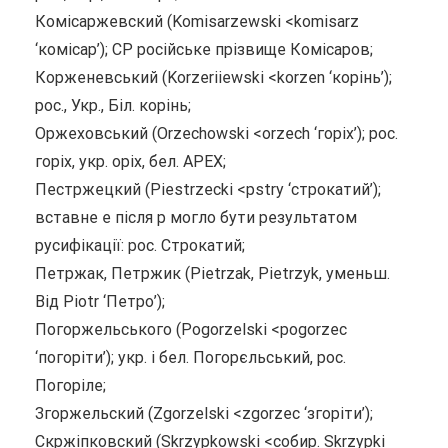
Комісаржевский (Komisarzewski <komisarz
‘комісар’); СР російське прізвище Комісаров;
Корженевський (Korzeriiewski <korzen ‘корінь’);
рос., Укр., Біл. корінь;
Оржеховський (Orzechowski <orzech ‘горіх’); рос.
горіх, укр. opix, бел. АРЕХ;
Пестржецкий (Piestrzecki <pstry ‘строкатий’);
вставне е після р могло бути результатом
русифікації: рос. Строкатий;
Петржак, Петржик (Pietrzak, Pietrzyk, уменьш.
Від Piotr ‘Петро’);
Погоржельського (Pogorzelski <pogorzec
‘погоріти’); укр. і бел. Погорєльський, рос.
Погоріле;
Згоржельский (Zgorzelski <zgorzec ‘згоріти’);
Скржіпковский (Skrzypkowski <собир. Skrzypki