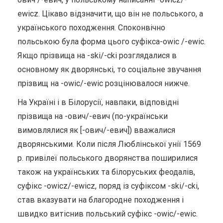
ewicz. Цікаво відзначити, що він не польського, а
українського походження. Споконвічно
польською була форма цього суфікса-owic /-ewic.
Якщо прізвища на -ski/-cki розглядалися в
основному як дворянські, то соціальне звучання
прізвищ на -owic/-ewic розцінювалося нижче.
На Україні і в Білорусії, навпаки, відповідні
прізвища на -ович/-евич (по-українськи
вимовлялися як [-ович/-евич]) вважалися
дворянськими. Коли після Люблінської унії 1569
р. привілеї польського дворянства поширилися
також на українських та білоруських феодалів,
суфікс -owicz/-ewicz, поряд із суфіксом -ski/-cki,
став вказувати на благородне походження і
швидко витіснив польський суфікс -owic/-ewic.