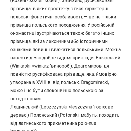
(Koziell <koziel ‘козел’); Звичайно, русифіковані
прізвища, в яких простежуються характерні
польські фонетичні особливості, — це не тільки
прізвища польського походження. У російській
ономастиці зустрічаються також багато інших
прізвища, які за лексичним або історичними
ознаками повинні вважатися польськими. Можна
навести деякі добре відомі приклади: Вінярський
(Winiarski <winiarz ‘винороб’); Драгомиров: ця
повністю русифікована прізвище, яка, ймовірно,
утворена в XVIII в. від польськ. Dragomirecki,
може і не бути споконвічно польською за
походженням;
Лещинський (Leszczynski <leszczyna ‘горіхове
дерево’) Полонський (Potonski, мабуть, походить
від латинського прикметника polo-nus