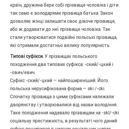
країн, дружина бере собі прізвище чоловіка і діти
так само є володарями прізвища батька. Закон
дозволяє жінці залишати своє дівоче прізвище,
або ж додавати до неї прізвище чоловіка. Так
стали утворюватися подвійні польські прізвища,
які отримали достатньо велику популярність.
Типові суфікси.
У прізвищах польського
походження два типових суфікса: -ский/-цкий і
-ович/евич.
Суфікс -ский/-цкий — найпоширеніший. Його
польська нерусифікована форма — ski /-cki.
Спочатку прізвища з цими суфіксами належали
дворянству і утворювалися від назви володіння.
Таке походження надавало прізвищам на -skl/-cki
соціальну престижність, в результаті чого даний
суфікс поширився в нижчих соціальних шарах,