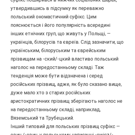
утвердившись в підсумку як переважно
польський ономастичний суфікс. Цим
пояснюється і його популярність всередині
інших етнічних груп, що живуть у Польщі, —
українців, білорусів та євреїв. Слід зазначити, що
українським, білоруським та єврейським
прізвищам на -cкий/-цкий властиво польський
наголос на передостанньому складі. Таж
тенденція може бути відзначена і серед
російських прізвищ, адже, як було сказано вище,
дуже мало хто з старих російських
аристократичних прізвищ зберігають наголос не
на передостанньому складі, наприклад,
Вяземський та Трубецький.
Інший типовий для польських прізвищ суфікс —
ович /-евич, у польському написанні -owicz/-