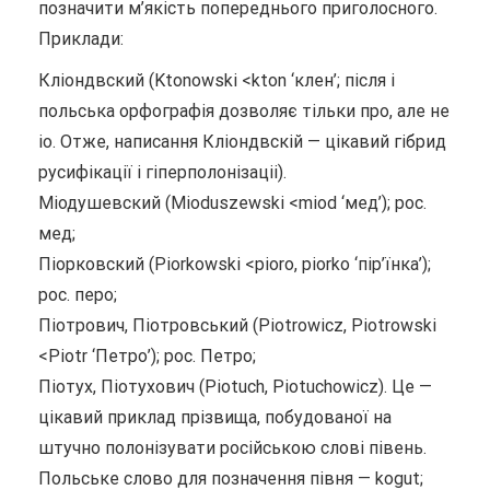
позначити м’якість попереднього приголосного.
Приклади:
Кліондвский (Ktonowski <kton ‘клен’; після i
польська орфографія дозволяє тільки про, але не
io. Отже, написання Кліондвскій — цікавий гібрид
русифікації і гіперполонізаціі).
Міодушевский (Mioduszewski <miod ‘мед’); рос.
мед;
Піорковский (Piorkowski <pioro, piorko ‘пір’їнка’);
рос. перо;
Піотрович, Піотровський (Piotrowicz, Piotrowski
<Piotr ‘Петро’); рос. Петро;
Піотух, Піотухович (Piotuch, Piotuchowicz). Це —
цікавий приклад прізвища, побудованої на
штучно полонізувати російською слові півень.
Польське слово для позначення півня — kogut;