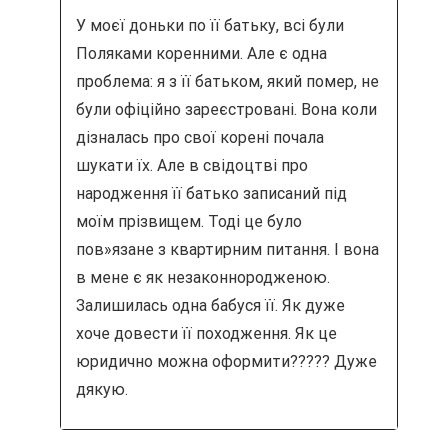
п
У моєї доньки по її батьку, всі були
Поляками коренними. Але є одна
о
проблема: я з її батьком, який помер, не
з
були офіційно зареєстровані. Вона коли
дізналась про свої корені почала
а
шукати їх. Але в свідоцтві про
п
народження її батько записаний під
моїм прізвищем. Тоді це було
и
пов»язане з квартирним питання. І вона
в мене є як незаконнородженою.
с
Залишилась одна бабуся її. Як дуже
я
хоче довести її походження. Як це
юридично можна оформити????? Дуже
м
дякую.