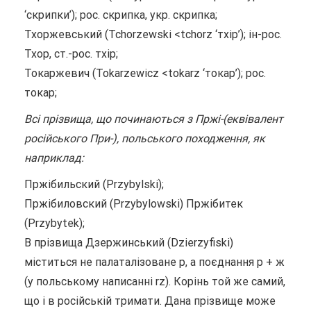
‘скрипки’); рос. скрипка, укр. скрипка;
Тхоржевський (Tchorzewski <tchorz ‘тхір’); ін-рос.
Тхор, ст.-рос. тхір;
Токаржевич (Tokarzewicz <tokarz ‘токар’); рос.
токар;
Всі прізвища, що починаються з Пржі-(еквівалент
російського При-), польського походження, як
наприклад:
Пржібильский (Przybylski);
Пржібиловский (Przybylowski) Пржібитек
(Przybytek);
В прізвища Дзержинський (Dzierzyfiski)
міститься не палаталізоване р, а поєднання р + ж
(у польському написанні rz). Корінь той же самий,
що і в російській тримати. Дана прізвище може