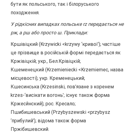
бути як польського, так і білоруського
походження.
У рідкісних випадках польське rz передається не
рж, а рш або просто ш. Приклади:
Кршівіцкий (Krzywicki <krzywy ‘кривої’); частіше
це прізвище в російській формі передається як
Кржівіцкій; укр., Бел.Крівіцкій;
Кшеменецкий (Krzemieniecki <Krzemiemec, назва
місцевості); укр. Кременецький;
Кшесинська (Krzesinski, пов’язане з коренем
krzes-‘висікати вогонь’; існує також форма
Кржесйнский); рос. Кресало;
Пшибишевський (Przybyszewski <przybysz
‘прибулий’); відома також форма
Пржібишевский.