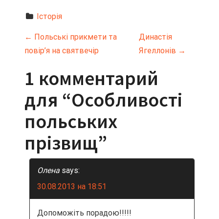
Історія
Н
←
Польські прикмети та
Династія
повір’я на святвечір
Ягеллонів
→
а
1 комментарий
в
для “
Особливості
и
польських
г
прізвищ
”
а
ц
Олена
says:
и
30.08.2013 на 18:51
я
Допоможіть порадою!!!!!