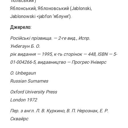
‘польський’)
Яблонський, Яблоновський (Jablonski,
Jablonowski <jabfon ‘яблуня’).
Джерело:
Російські прізвища. — 2-ге вид., Испр.
Унбегаун Б. О.
рік видання — 1995, к-ть сторінок — 448, ISBN — 5-
01-004266-5, видавництво — Прогрес-Універс
O. Unbegaun
Russian Surnames
Oxford University Press
London 1972
Пер. з англ. Л. В. Куркино, В. П. Нерознак, Е. Р.
Сквайрс