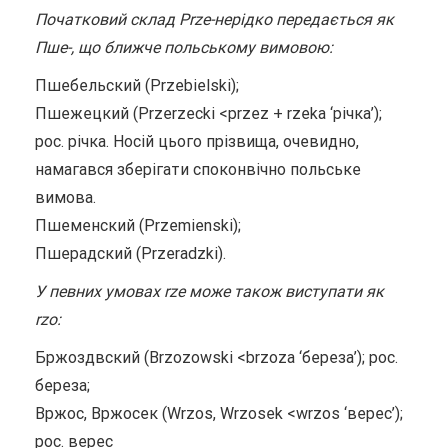
Початковий склад Prze-нерідко передається як
Пше-, що ближче польському вимовою:
Пшебельский (Przebielski);
Пшежецкий (Przerzecki <przez + rzeka ‘річка’);
рос. річка. Носій цього прізвища, очевидно,
намагався зберігати споконвічно польське
вимова.
Пшеменский (Przemienski);
Пшерадский (Przeradzki).
У певних умовах rze може також виступати як
rzo:
Бржоздвский (Brzozowski <brzoza ‘береза’); рос.
береза;
Вржос, Вржосек (Wrzos, Wrzosek <wrzos ‘верес’);
рос. верес