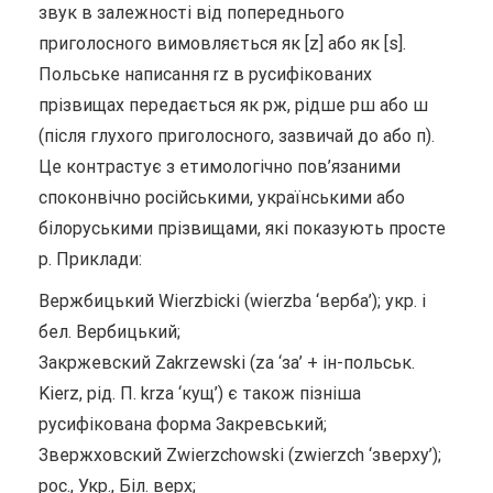
звук в залежності від попереднього
приголосного вимовляється як [z] або як [s].
Польське написання rz в русифікованих
прізвищах передається як рж, рідше рш або ш
(після глухого приголосного, зазвичай до або п).
Це контрастує з етимологічно пов’язаними
споконвічно російськими, українськими або
білоруськими прізвищами, які показують просте
р. Приклади:
Вержбицький Wierzbicki (wierzba ‘верба’); укр. і
бел. Вербицький;
Закржевский Zakrzewski (za ‘за’ + ін-польськ.
Kierz, рід. П. krza ‘кущ’) є також пізніша
русифікована форма Закревський;
Звержховский Zwierzchowski (zwierzch ‘зверху’);
рос., Укр., Біл. верх;