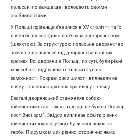
польські прізвища ще і володіють своїми
особливостями.
У Польщі прізвища з’явилися в XV столітті, та їх
поява безпосередньо пов’язана з дворянством
(шляхтою). За структурою польське дворянство
значно відрізнялося від дворянства в інших
країнах. Всі дворяни в Польщі, по суті, були рівні
між собою, відрізняла їх тільки ступінь
заможності. Яскраві риси шляхт і впливали на
появу і розповсюдження прізвищ у Польщі.
Взагалі дворянський стан являв собою
військовий стан. Так як тоді ще не було в Польщі
постійної армії. Звідси випливає освіта різних
військових кланів, у яких були свої землі та
герби. Підсумком цих різних історичних явищ