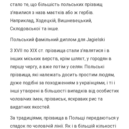
стало те, що більшість польських прізвищ
з’явилися з назв маєтків або ж гербів.
Наприклад, Ходецкій, Вишневецький,
Склодовської та інше.
Польський фамільний диплом для Jagielski
З XVII по XIX ст. прізвища стали з’являтися і в
інших міських верств, крім шляхт, у городян в
першу чергу, а вже потім у селян. Польські
прізвища, які належать досить простим людям,
дуже подібні за походженням з українцями, і ті і
інші утворені в більшості випадків від особистих
чоловічих імен, прізвиськ, яскравих рис та
видатних якостей.
За традиціями, прізвища в Польщі передаються у
спадок по чоловічій лінії. Як і в більшій кількості