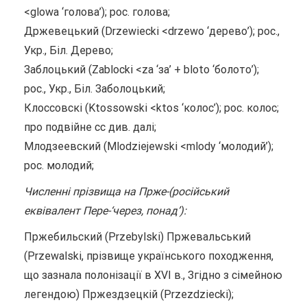
<glowa ‘голова’); рос. голова;
Држевецький (Drzewiecki <drzewo ‘дерево’); рос.,
Укр., Біл. Дерево;
Заблоцький (Zablocki <za ‘за’ + bloto ‘болото’);
рос., Укр., Біл. Заболоцький;
Клоссовскі (Ktossowski <ktos ‘колос’); рос. колос;
про подвійне cc див. далі;
Млодзеевский (Mlodziejewski <mlody ‘молодий’);
рос. молодий;
Численні прізвища на Прже-(російський
еквівалент Пере-‘через, понад’):
Пржебильский (Przebylski) Пржевальський
(Przewalski, прізвище українського походження,
що зазнала полонізації в XVI в., Згідно з сімейною
легендою) Пржездзецкій (Przezdziecki);