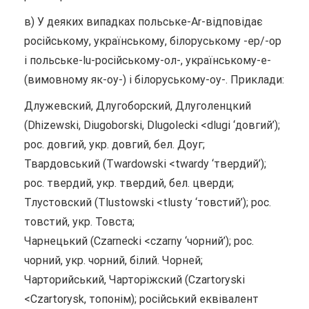
в) У деяких випадках польське-Аr-відповідає
російському, українському, білоруському -ер/-ор
і польське-lu-російському-ол-, українському-е-
(вимовному як-оу-) і білоруському-оу-. Приклади:
Длужевский, Длугоборский, Длуголенцкий
(Dhizewski, Diugoborski, Dlugolecki <dlugi ‘довгий’);
рос. довгий, укр. довгий, бел. Доуг;
Твардовський (Twardowski <twardy ‘твердий’);
рос. твердий, укр. твердий, бел. цверди;
Тлустовский (Tlustowski <tlusty ‘товстий’); рос.
товстий, укр. Товста;
Чарнецький (Czarnecki <czarny ‘чорний’); рос.
чорний, укр. чорний, білий. Чорней;
Чарторийський, Чарторіжский (Czartoryski
<Czartorysk, топонім); російський еквівалент