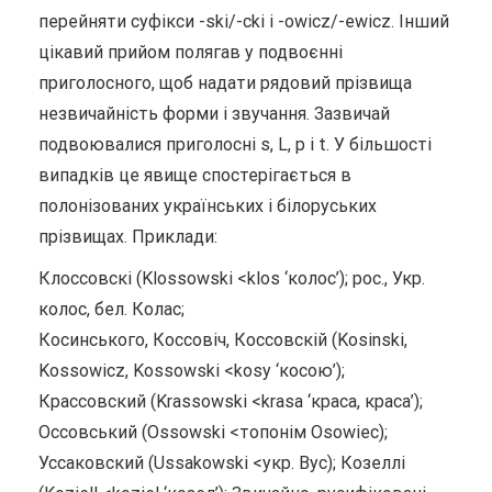
перейняти суфікси -ski/-cki і -owicz/-ewicz. Інший
цікавий прийом полягав у подвоєнні
приголосного, щоб надати рядовий прізвища
незвичайність форми і звучання. Зазвичай
подвоювалися приголосні s, L, р і t. У більшості
випадків це явище спостерігається в
полонізованих українських і білоруських
прізвищах. Приклади:
Клоссовскі (Klossowski <klos ‘колос’); рос., Укр.
колос, бел. Колас;
Косинського, Коссовіч, Коссовскій (Kosinski,
Kossowicz, Kossowski <kosy ‘косою’);
Крассовский (Krassowski <krasa ‘краса, краса’);
Оссовський (Ossowski <топонім Osowiec);
Уссаковский (Ussakowski <укр. Вус); Козеллі