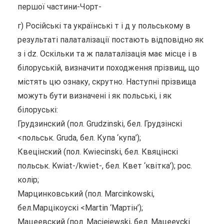
першої частини-Чорт-
г) Російські та українські т і д у польському в
результаті палаталізації постають відповідно як
з і dz. Оскільки та ж палаталізація має місце і в
білоруській, визначити походження прізвищ, що
містять цю ознаку, скрутно. Наступні прізвища
можуть бути визначені і як польські, і як
білоруські:
Грудзинский (пол. Grudzinski, бел. Грудзiнскi
<польськ. Gruda, бел. Купа ‘купа’);
Квецінский (пол. Kwiecinski, бел. Квяцiнскi
польськ. Kwiat-/kwiet-, бел. Квет ‘квітка’); рос.
колір;
Марцинковський (пол. Marcinkowski,
бел.Марцiкоускi <Martin ‘Мартін’);
Мацеевский (пол. Maciejewski, бел. Мацееусki