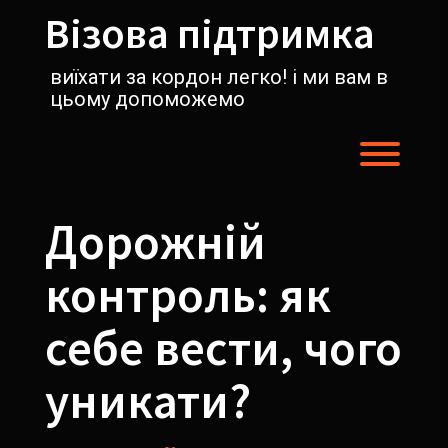
Перейти
Візова підтримка
к
содержимому
виїхати за кордон легко! і ми вам в
цьому допоможемо
Пере
Дорожній
контроль: як
себе вести, чого
уникати?