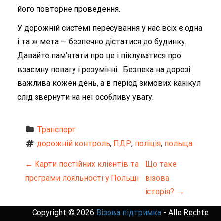
його повторне проведення.
У дорожній системі пересування у нас всіх є одна
і та ж мета — безпечно дістатися до будинку.
Давайте пам’ятати про це і піклуватися про
взаємну повагу і розумінні . Безпека на дорозі
важлива кожен день, а в період зимових канікул
слід звернути на неї особливу увагу.
Транспорт
дорожній контроль
, 
ПДР
, 
поліція
, 
польща
Н
←
Карти постійних клієнтів та
Що таке
програми лояльності у Польщі
візова
а
історія?
→
в
Copyright © 2026
Візова підтримка
- Alle Rechte