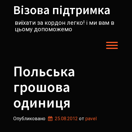
Перейти
Візова підтримка
к
содержимому
виїхати за кордон легко! і ми вам в
цьому допоможемо
Пере
Польська
грошова
одиниця
Опубликовано
25.08.2012
от 
pavel