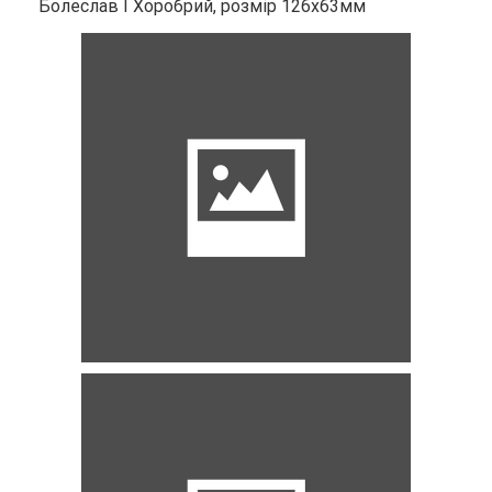
Болеслав I Хоробрий, розмір 126х63мм