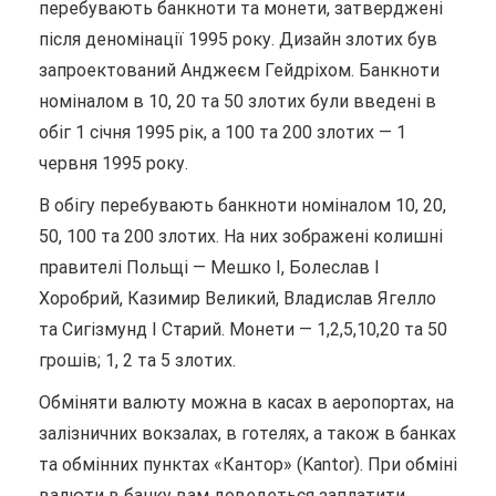
перебувають банкноти та монети, затверджені
після деномінації 1995 року. Дизайн злотих був
запроектований Анджеєм Гейдріхом. Банкноти
номіналом в 10, 20 та 50 злотих були введені в
обіг 1 січня 1995 рік, а 100 та 200 злотих — 1
червня 1995 року.
В обігу перебувають банкноти номіналом 10, 20,
50, 100 та 200 злотих. На них зображені колишні
правителі Польщі — Мешко I, Болеслав I
Хоробрий, Казимир Великий, Владислав Ягелло
та Сигізмунд I Старий. Монети — 1,2,5,10,20 та 50
грошів; 1, 2 та 5 злотих.
Обміняти валюту можна в касах в аеропортах, на
залізничних вокзалах, в готелях, а також в банках
та обмінних пунктах «Кантор» (Kantor). При обміні
валюти в банку вам доведеться заплатити