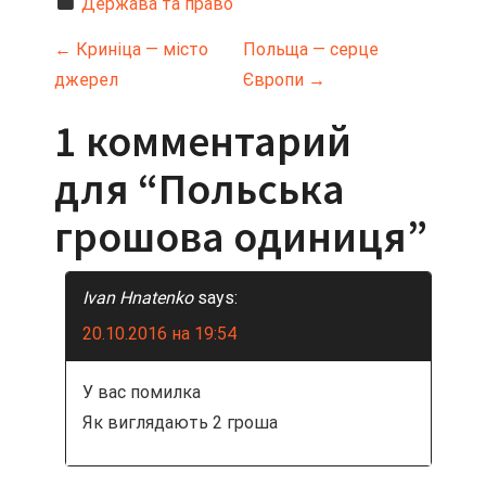
Держава та право
Н
←
Криніца — місто
Польща — серце
джерел
Європи
→
а
1 комментарий
в
для “
Польська
и
грошова одиниця
”
г
а
Ivan Hnatenko
says:
ц
20.10.2016 на 19:54
и
У вас помилка
я
Як виглядають 2 гроша