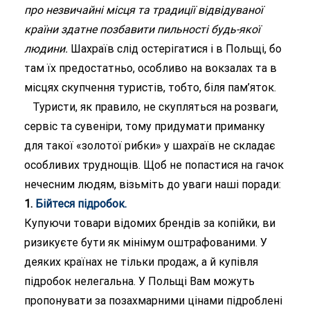
про незвичайні місця та традиції відвідуваної
країни здатне позбавити пильності будь-якої
людини.
Шахраїв слід остерігатися і в Польщі, бо
там їх предостатньо, особливо на вокзалах та в
місцях скупчення туристів, тобто, біля пам’яток.
Туристи, як правило, не скупляться на розваги,
сервіс та сувеніри, тому придумати приманку
для такої «золотої рибки» у шахраїв не складає
особливих труднощів. Щоб не попастися на гачок
нечесним людям, візьміть до уваги наші поради:
1.
Бійтеся підробок.
Купуючи товари відомих брендів за копійки, ви
ризикуєте бути як мінімум оштрафованими. У
деяких країнах не тільки продаж, а й купівля
підробок нелегальна. У Польщі Вам можуть
пропонувати за позахмарними цінами підроблені