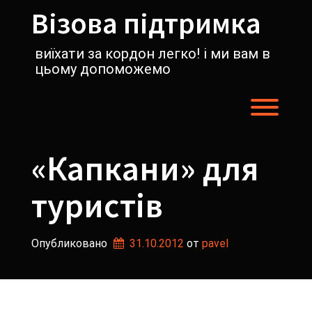
Перейти
Візова підтримка
к
содержимому
виїхати за кордон легко! і ми вам в
цьому допоможемо
Пере
«Капкани» для
туристів
Опубликовано
31.10.2012
от 
pavel