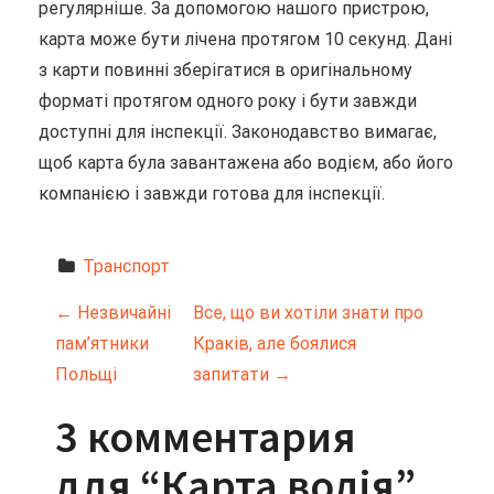
регулярніше. За допомогою нашого пристрою,
карта може бути лічена протягом 10 секунд. Дані
з карти повинні зберігатися в оригінальному
форматі протягом одного року і бути завжди
доступні для інспекції. Законодавство вимагає,
щоб карта була завантажена або водієм, або його
компанією і завжди готова для інспекції.
Транспорт
Н
←
Незвичайні
Все, що ви хотіли знати про
пам’ятники
Краків, але боялися
а
Польщі
запитати
→
в
3 комментария
и
для “
Карта водія
”