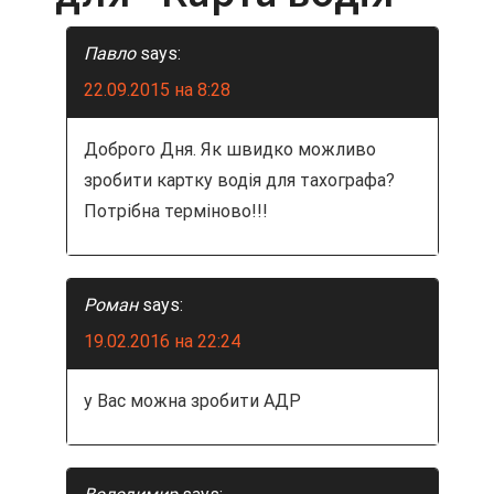
г
а
Павло
says:
22.09.2015 на 8:28
ц
и
Доброго Дня. Як швидко можливо
зробити картку водія для тахографа?
я
Потрібна терміново!!!
п
о
Роман
says:
19.02.2016 на 22:24
з
а
у Вас можна зробити АДР
п