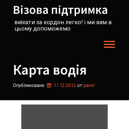
Перейти
Візова підтримка
к
содержимому
виїхати за кордон легко! і ми вам в
цьому допоможемо
Пере
Карта водія
Опубликовано
11.12.2012
от 
pavel