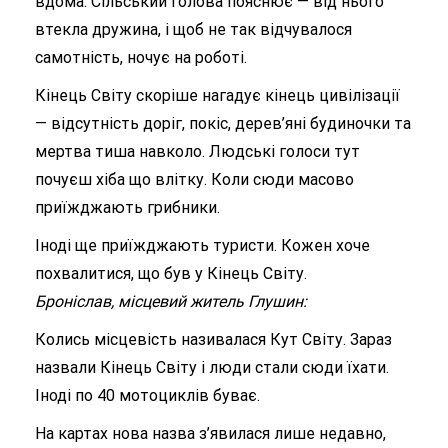
вдома. Сільський голова пояснює — від нього
втекла дружина, і щоб не так відчувалося
самотність, ночує на роботі.
Кінець Світу скоріше нагадує кінець цивілізації
— відсутність доріг, покіс, дерев’яні будиночки та
мертва тиша навколо. Людські голоси тут
почуєш хіба що влітку. Коли сюди масово
приїжджають грибники.
Іноді ще приїжджають туристи. Кожен хоче
похвалитися, що був у Кінець Світу.
Броніслав, місцевий житель Глушин:
Колись місцевість називалася Кут Світу. Зараз
назвали Кінець Світу і люди стали сюди їхати.
Іноді по 40 мотоциклів буває.
На картах нова назва з’явилася лише недавно,