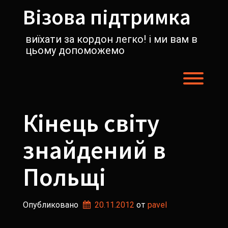
Перейти
Візова підтримка
к
содержимому
виїхати за кордон легко! і ми вам в
цьому допоможемо
Пере
Кінець світу
знайдений в
Польщі
Опубликовано
20.11.2012
от 
pavel