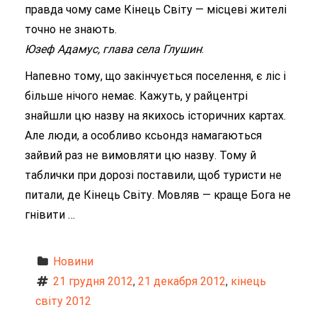
правда чому саме Кінець Світу — місцеві жителі
точно не знають.
Юзеф Адамус, глава села Глушин
:
Напевно тому, що закінчується поселення, є ліс і
більше нічого немає. Кажуть, у райцентрі
знайшли цю назву на якихось історичних картах.
Але люди, а особливо ксьондз намагаються
зайвий раз не вимовляти цю назву. Тому й
таблички при дорозі поставили, щоб туристи не
питали, де Кінець Світу. Мовляв — краще Бога не
гнівити …
Новини
21 грудня 2012
, 
21 декабря 2012
, 
кінець 
світу 2012