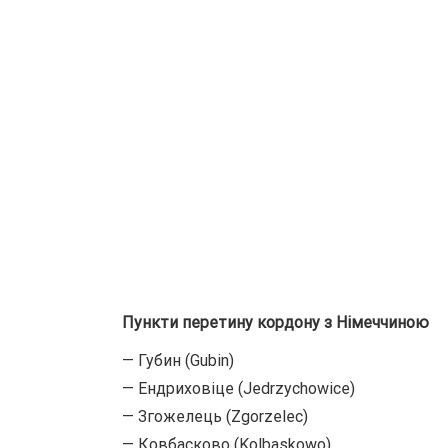
Пункти перетину кордону з Німеччиною
— Губин (Gubin)
— Ендриховіце (Jedrzychowice)
— Згожелець (Zgorzelec)
— Ковбасково (Kolbaskowo)