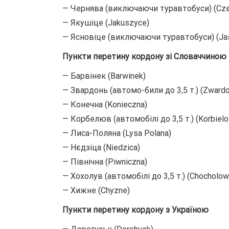
— Чернява (виключаючи туравтобуси) (Cze
— Якушіце (Jakuszyce)
— Ясновіце (виключаючи туравтобуси) (Ja
Пункти перетину кордону зі Словаччиною
— Барвінек (Barwinek)
— Звардонь (автомо-били до 3,5 т.) (Zwardo
— Конечна (Konieczna)
— Корбелюв (автомобілі до 3,5 т.) (Korbiel
— Лиса-Поляна (Lysa Polana)
— Нєдзіца (Niedzica)
— Північна (Piwniczna)
— Хохолув (автомобілі до 3,5 т.) (Chocholow
— Хижне (Chyzne)
Пункти перетину кордону з Україною