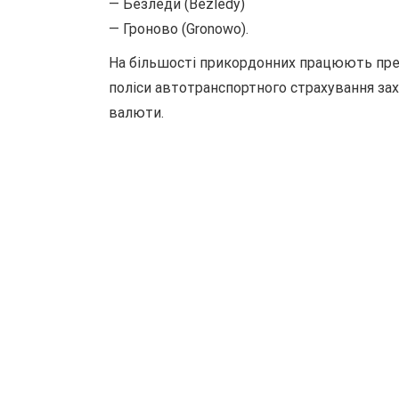
— Безледи (Bezledy)
— Гроново (Gronowo).
На більшості прикордонних працюють пред
поліси автотранспортного страхування зах
валюти.