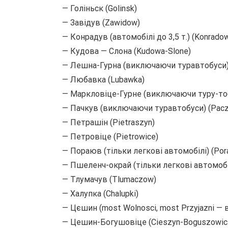
— Голіньск (Golinsk)
— Завідув (Zawidow)
— Конрадув (автомобілі до 3,5 т.) (Konrado
— Кудова — Слона (Kudowa-Slone)
— Лешна-Гурна (виключаючи туравтобуси) 
— Любавка (Lubawka)
— Маркловіце-Гурне (виключаючи туру-тобу
— Пачкув (виключаючи туравтобуси) (Pac
— Петрашін (Pietraszyn)
— Петровіце (Pietrowice)
— Пораюв (тільки легкові автомобілі) (Por
— Пшеленч-окрай (тільки легкові автомобілі
— Тлумачув (Tlumaczow)
— Халупка (Chalupki)
— Цєшин (most Wolnosci, most Przyjazni —
— Цешин-Богушовіце (Cieszyn-Boguszowic