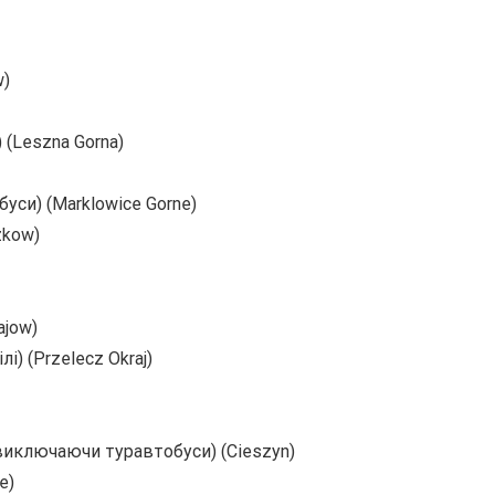
w)
(Leszna Gorna)
си) (Marklowice Gorne)
zkow)
ajow)
) (Przelecz Okraj)
 виключаючи туравтобуси) (Cieszyn)
e)