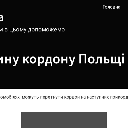
Головна
а
вам в цьому допоможемо
ину кордону Польщі
омобілях, можуть перетнути кордон на наступних прикорд