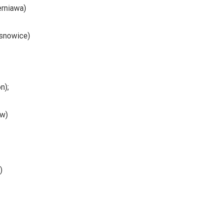
rniawa)
snowice)
n);
ow)
)