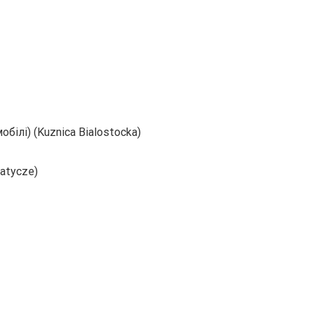
білі) (Kuznica Bialostocka)
atycze)