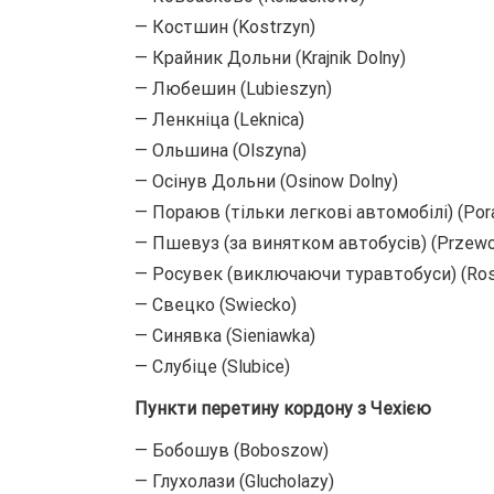
— Костшин (Kostrzyn)
— Крайник Дольни (Krajnik Dolny)
— Любешин (Lubieszyn)
— Ленкніца (Leknica)
— Ольшина (Olszyna)
— Осінув Дольни (Osinow Dolny)
— Пораюв (тільки легкові автомобілі) (Por
— Пшевуз (за винятком автобусів) (Przew
— Росувек (виключаючи туравтобуси) (Ro
— Свецко (Swiecko)
— Синявка (Sieniawka)
— Слубіце (Slubice)
Пункти перетину кордону з Чехією
— Бобошув (Boboszow)
— Глухолази (Glucholazy)