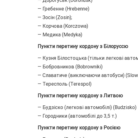
— Дорогуськ (Dorohusk)
— Гребенне (Hrebenne)
— Зосін (Zosin);
— Корчова (Korczowa)
— Медика (Medyka)
Пункти перетину кордону з Білоруссю
— Кузня Білостоцька (тільки легкові автомо
— Бобровников (Bobrowniki)
— Славатиче (виключаючи автобуси) (Slow
— Тересполь (Terespol)
Пункти перетину кордону з Литвою
— Будзіско (легкові автомобілі) (Budzisko)
— Городники (автомобілі до 3,5 т.)
Пункти перетину кордону з Росією