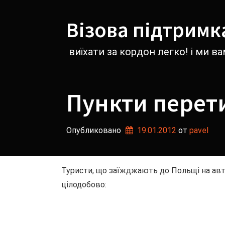
Перейти
к
Візова підтримк
содержимому
виїхати за кордон легко! і ми 
Пункти перет
Опубликовано
19.01.2012
от 
pavel
Туристи, що заїжджають до Польщі на авт
цілодобово: