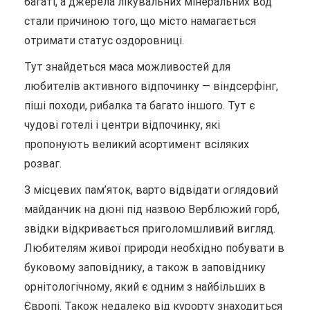
багаті, а джерела лікувальних мінеральних вод
стали причиною того, що місто намагається
отримати статус оздоровниці.
Тут знайдеться маса можливостей для
любителів активного відпочинку — віндсерфінг,
піші походи, рибалка та багато іншого. Тут є
чудові готелі і центри відпочинку, які
пропонують великий асортимент всіляких
розваг.
З місцевих пам’яток, варто відвідати оглядовий
майданчик на дюні під назвою Верблюжий горб,
звідки відкривається приголомшливий вигляд.
Любителям живої природи необхідно побувати в
буковому заповіднику, а також в заповіднику
орнітологічному, який є одним з найбільших в
Європі. Також недалеко від курорту знаходиться