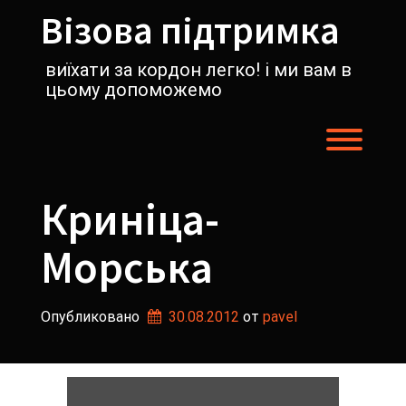
Перейти
Візова підтримка
к
содержимому
виїхати за кордон легко! і ми вам в
цьому допоможемо
Пере
Криніца-
Морська
Опубликовано
30.08.2012
от 
pavel