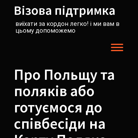
Перейти
Візова підтримка
к
содержимому
виїхати за кордон легко! і ми вам в
цьому допоможемо
Пере
Про Польщу та
поляків або
готуємося до
співбесіди на