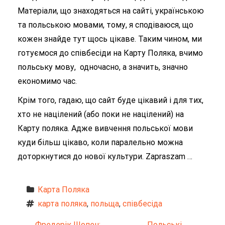
Матеріали, що знаходяться на сайті, українською
та польською мовами, тому, я сподіваюся, що
кожен знайде тут щось цікаве. Таким чином, ми
готуємося до співбесіди на Карту Поляка, вчимо
польську мову, одночасно, а значить, значно
економимо час.
Крім того, гадаю, що сайт буде цікавий і для тих,
хто не націлений (або поки не націлений) на
Карту поляка. Адже вивчення польської мови
куди більш цікаво, коли паралельно можна
доторкнутися до нової культури. Zapraszam …
Карта Поляка
карта поляка
, 
польща
, 
співбесіда
←
Фредерік Шопен:
Польські