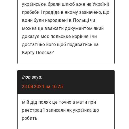
українське, брали шлюб вже на Україні)
прабаби і прадіда в якому зазначено, що
вони були народжені в Польщі чи
можна це вважати документом який
доказує моє польське коріння і чи
достатньо його щоб подаватись на
Карту Поляка?
ігор
says:
23.08.2021 на 16:25
мій дід поляк це точно а мати при
реєстрації записали як українка що
робить