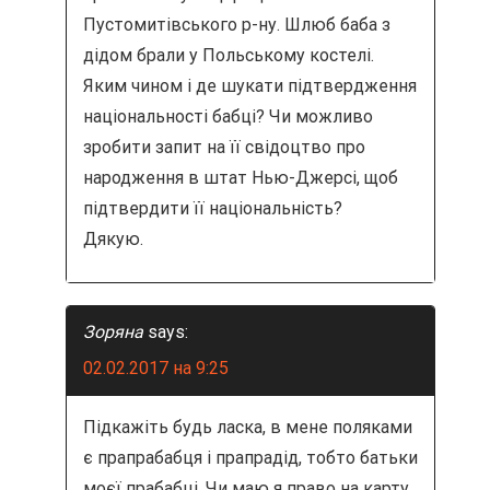
Пустомитівського р-ну. Шлюб баба з
дідом брали у Польському костелі.
Яким чином і де шукати підтвердження
національності бабці? Чи можливо
зробити запит на її свідоцтво про
народження в штат Нью-Джерсі, щоб
підтвердити її національність?
Дякую.
Зоряна
says:
02.02.2017 на 9:25
Підкажіть будь ласка, в мене поляками
є прапрабабця і прапрадід, тобто батьки
моєї прабабці. Чи маю я право на карту