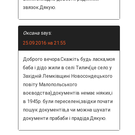
звязок.Дякую.
Оксана
says:
25.09.2016 на 21:55
Доброго вечора.Скажіть будь ласка,моя
баба і дідо жили в селі Тилич(це село у
Західній Лемківщині Новосондецького
повіту Малопольського
воєводства),документів немає ніяких,і
в 1945р. були переселені,звідки почати
пошук документів,а чи можна шукати
документи прабаби і прадіда.Дякую.