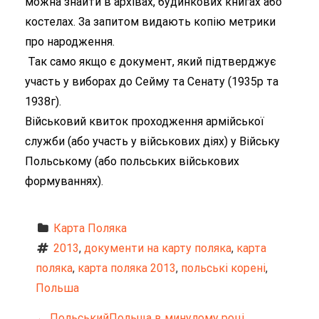
можна знайти в архівах, будинкових книгах або
костелах. За запитом видають копію метрики
про народження.
Так само якщо є документ, який підтверджує
участь у виборах до Сейму та Сенату (1935р та
1938г).
Військовий квиток проходження армійської
служби (або участь у військових діях) у Війську
Польському (або польських військових
формуваннях).
Карта Поляка
2013
, 
документи на карту поляка
, 
карта 
поляка
, 
карта поляка 2013
, 
польські корені
, 
Польша
←
Польський
Польща в минулому році