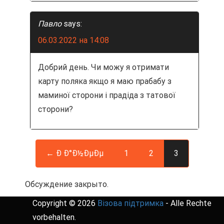
Павло
says:
06.03.2022 на 14:08
Добрий день. Чи можу я отримати
карту поляка якщо я маю прабабу з
маминої сторони і прадіда з татової
сторони?
← Ð Ð°Ð½ÐµÐµ
1
2
3
Обсуждение закрыто.
Copyright © 2026
Візова підтримка
- Alle Rechte
vorbehalten.