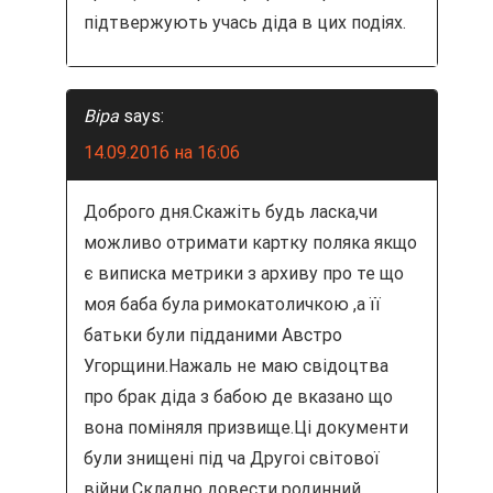
підтвержують учась діда в цих подіях.
Віра
says:
14.09.2016 на 16:06
Доброго дня.Скажіть будь ласка,чи
можливо отримати картку поляка якщо
є виписка метрики з архиву про те що
моя баба була римокатоличкою ,а її
батьки були підданими Австро
Угорщини.Нажаль не маю свідоцтва
про брак діда з бабою де вказано що
вона поміняля призвище.Ці документи
були знищені під ча Другоі світової
війни.Складно довести родинний