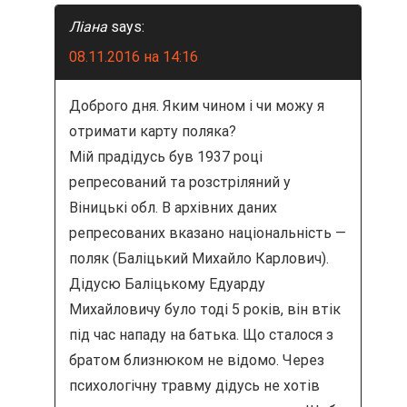
Ліана
says:
08.11.2016 на 14:16
Доброго дня. Яким чином і чи можу я
отримати карту поляка?
Мій прадідусь був 1937 році
репресований та розстріляний у
Віницькі обл. В архівних даних
репресованих вказано національність —
поляк (Баліцький Михайло Карлович).
Дідусю Баліцькому Едуарду
Михайловичу було тоді 5 років, він втік
під час нападу на батька. Що сталося з
братом близнюком не відомо. Через
психологічну травму дідусь не хотів