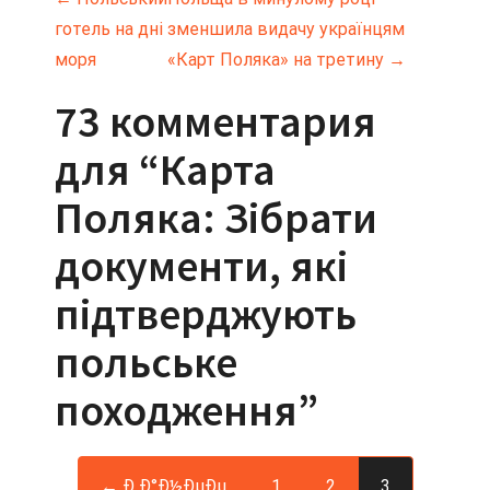
Н
готель на дні
зменшила видачу українцям
а
моря
«Карт Поляка» на третину
→
в
73 комментария
и
для “
Карта
г
Поляка: Зібрати
а
документи, які
ц
підтверджують
и
польське
я
походження
”
п
о
← Ð Ð°Ð½ÐµÐµ
1
2
3