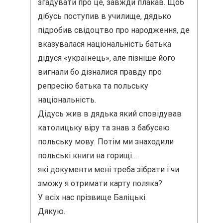
згадувати про це, завжди плакав. Щоб
дібусь поступив в училище, дядько
підробив свідоцтво про народження, де
вказувалася національність батька
дідуся «українець», але пізніше його
вигнали бо дізналися правду про
репресію батька та польську
національність.
Дідусь жив в дядька який сповідував
католицьку віру та знав з бабусею
польську мову. Потім ми знаходили
польські книги на горищі…
які документи мені треба зібрати і чи
зможу я отримати карту поляка?
У всіх нас прізвище Баліцькі.
Дякую.