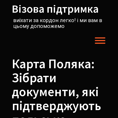
Перейти
Візова підтримка
к
содержимому
виїхати за кордон легко! і ми вам в
цьому допоможемо
Пере
Карта Поляка:
Зібрати
документи, які
підтверджують