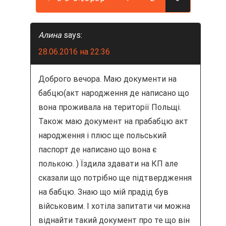
з
Алина
says:
а
28.06.2016 на 22:36
п
Доброго вечора. Маю документи на
и
бабцю(акт народження де написано що
с
вона проживала на території Польщі.
Також маю документ на прабабцю акт
я
народження і плюс ще польський
м
паспорт де написано що вона є
полькою. ) Їздила здавати на КП але
сказали що потрібно ще підтвердження
на бабцю. Знаю що мій прадід був
військовим. І хотіла запитати чи можна
віднайти такий документ про те що він