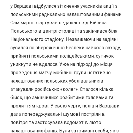
у Варшаві відбулися зіткнення учасників акції з
польськими радикально налаштованими фанами.
Сам марш стартував недалеко від Війська
Польського в центрі столиці та закінчився біля
Національного стадіону. Незважаючи на задіяні
зусилля по збереженню безпеки навколо заходу,
прийняті польськими поліцейськими, сутичок
уникнути не вдалося. Уже на підході до місця
проведення матчу мобільні групи негативно
налаштованих польських уболівальників
атакували російських «колег». Сталося кілька
бійок, що закінчилися розбитими головами та
пролиттям крові. У свою чергу, поліція Варшави
дала попереджувальні шумові постріли в
повітря та застосувала водомет в люто
налаштованих фанів. Були затримані особи, як з