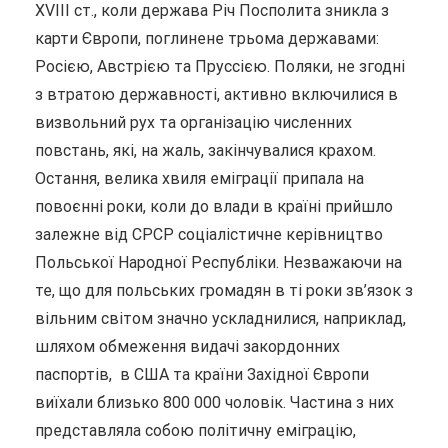
XVIII ст., коли держава Річ Посполита зникла з
карти Європи, поглинене трьома державами:
Росією, Австрією та Пруссією. Поляки, не згодні
з втратою державності, активно включилися в
визвольний рух та організацію численних
повстань, які, на жаль, закінчувалися крахом.
Остання, велика хвиля еміграції припала на
повоєнні роки, коли до влади в країні прийшло
залежне від СРСР соціалістичне керівництво
Польської Народної Республіки. Незважаючи на
те, що для польських громадян в ті роки зв’язок з
вільним світом значно ускладнилися, наприклад,
шляхом обмеження видачі закордонних
паспортів, в США та країни Західної Європи
виїхали близько 800 000 чоловік. Частина з них
представляла собою політичну еміграцію,