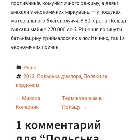
противників комуністичного режиму, а деякі
виїхали з економічних міркувань, — у пошуках
матеріального благополуччя. У 80-х рр.. з Польщі
виїхали майже 270 000 осіб. Рішення покинути
батьківщину приймалося як з політичних, так і з
економічних причин.
Різне
2012
, 
Польська діаспора
, 
Поляки за 
кордоном
Н
←
Микола
Термінова віза в
Коперник
Польщу
→
а
1 комментарий
в
для “
Польська