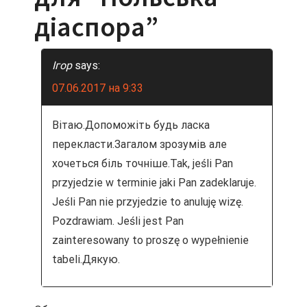
и
діаспора
”
г
а
Ігор
says:
ц
07.06.2017 на 9:33
и
Вітаю.Допоможіть будь ласка
я
перекласти.Загалом зрозумів але
хочеться біль точніше.Tak, jeśli Pan
п
przyjedzie w terminie jaki Pan zadeklaruje.
Jeśli Pan nie przyjedzie to anuluję wizę.
о
Pozdrawiam. Jeśli jest Pan
з
zainteresowany to proszę o wypełnienie
tabeli.Дякую.
а
п