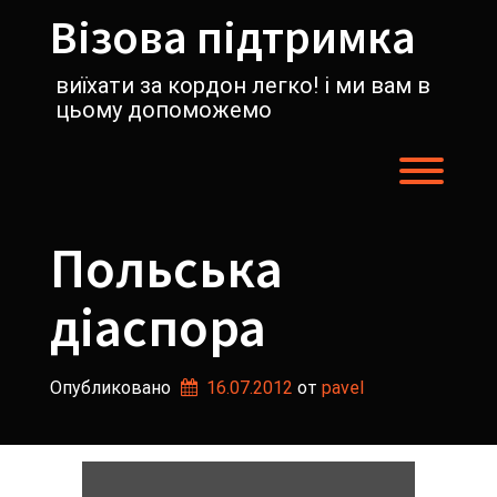
Перейти
Візова підтримка
к
содержимому
виїхати за кордон легко! і ми вам в
цьому допоможемо
Пере
Польська
діаспора
Опубликовано
16.07.2012
от 
pavel