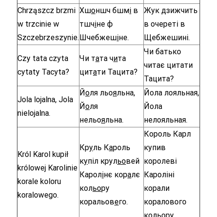
Chrząszcz brzmi
Хш
о
ншч бшм
і
в
Жук дзижчить
w trzcinie w
тшч
і
не ф
в очереті в
Szczebrzeszynie.
Шчебжеш
і
не.
Щебжешині.
Чи батько
Czy tata czyta
Чи т
а
та ч
и
та
читає цитати
cytaty Tacyta?
цит
а
ти Тацита?
Тацита?
Й
о
ля льо
я
льна,
Йола лояльная,
Jola lojalna, Jola
Й
о
ля
Йола
nielojalna.
нельо
я
льна.
нелояльная.
Король Карл
Кр
у
ль К
а
роль
купив
Król Karol kupił
к
у
піл крул
ьо
вей
королеві
królowej Karolinie
Карол
і
нє кор
а
лє
Кароліні
korale koloru
кол
ьо
ру
корали
koralowego.
коральов
е
го.
коралового
кольору.