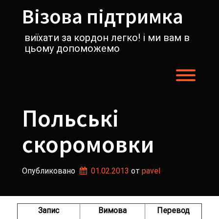
Перейти
Візова підтримка
к
содержимому
виїхати за кордон легко! і ми вам в
цьому допоможемо
Пере
Польські
скоромовки
Опубликовано
01.02.2013
от 
pavel
Запис
Вимова
Перевод