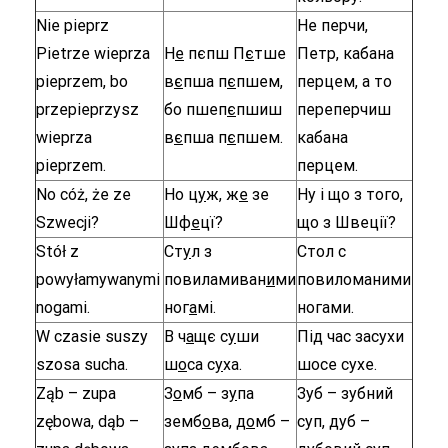
Nie pieprz
Не перчи,
Pietrze wieprza
Н
е
пєпш П
є
тше
Петр, кабана
pieprzem, bo
в
є
пша п
є
пшем,
перцем, а то
przepieprzysz
бо пшеп
є
пшиш
переперчиш
wieprza
в
є
пша п
є
пшем.
кабана
pieprzem.
перцем.
No cóż, że ze
Но ц
у
ж, ж
е
зе
Ну і що з того,
Szwecji?
Шф
е
цї?
що з Швеції?
Stół z
Ст
у
л з
Стол с
powyłamywanymi
повиламиван
и
ми
повиломаними
nogami.
ног
а
мі.
ногами.
W czasie suszy
В ч
а
щє с
у
ши
Під час засухи
szosa sucha.
ш
о
са с
у
ха.
шосе сухе.
Ząb – zupa
З
о
мб – з
у
па
Зуб – зубний
zębowa, dąb –
земб
о
ва, д
о
мб –
суп, дуб –