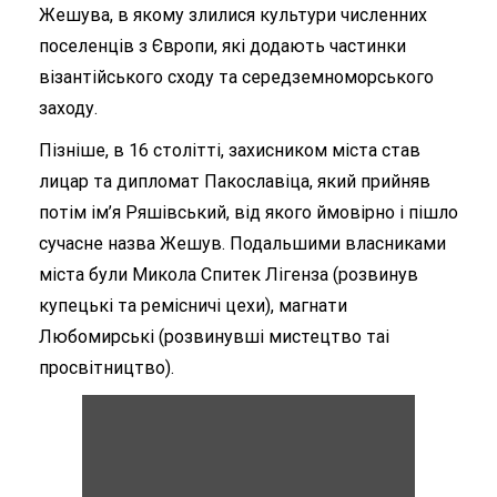
Жешува, в якому злилися культури численних
поселенців з Європи, які додають частинки
візантійського сходу та середземноморського
заходу.
Пізніше, в 16 столітті, захисником міста став
лицар та дипломат Пакославіца, який прийняв
потім ім’я Ряшівський, від якого ймовірно і пішло
сучасне назва Жешув. Подальшими власниками
міста були Микола Спитек Лігенза (розвинув
купецькі та ремісничі цехи), магнати
Любомирські (розвинувші мистецтво таі
просвітництво).