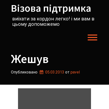
Перейти
Візова підтримка
к
содержимому
виїхати за кордон легко! і ми вам в
цьому допоможемо
Пере
Жешув
Опубликовано
05.03.2013
от 
pavel