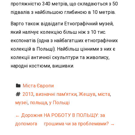
протяжністю 340 метрів, що складаються з 50
підвалів з найбільшою глибиною в 10 метрів.
Варто також відвідати Етнографічний музей,
який налічує колекцію більш ніж з 10 тис.
експонатів (одна з найбагатших етнографічних
колекцій в Польщі). Найбільш цінними з них є
колекції античної скульптури та живопису,
народні костюми, вишивки.
Міста Європи
2013
, 
визначні пам'ятки
, 
Жешув
, 
міста
, 
музеї
, 
польща
, 
у Польщі
Н
←
Дорожня
НА РОБОТУ В ПОЛЬЩУ: за
допомога
грошима чи за проблемами?
→
а