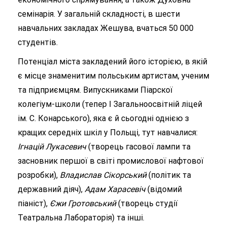
семінарія. У загальній складності, в шести
навчальних закладах Жешува, вчаться 50 000
студентів.
Потенціал міста закладений його історією, в якій
є місце знаменитим польським артистам, ученим
та підприємцям. Випускниками Піарскої
колегіум-школи (тепер I Загальноосвітній ліцей
ім. С. Конарського), яка є й сьогодні однією з
кращих середніх шкіл у Польщі, тут навчалися:
Ігнацій Лукасевич
(творець гасової лампи та
засновник першої в світі промислової нафтової
розробки),
Владислав Сікорський
(політик та
державний діяч),
Адам Харасевіч
(відомий
піаніст),
Єжи Гротовський
(творець студії
Театральна Лабораторія) та інші.