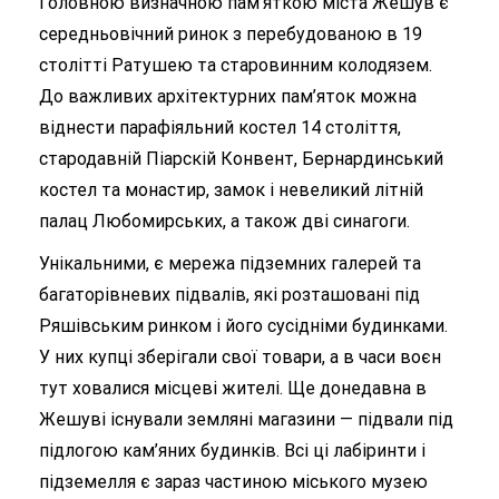
Головною визначною пам’яткою міста Жешув є
середньовічний ринок з перебудованою в 19
столітті Ратушею та старовинним колодязем.
До важливих архітектурних пам’яток можна
віднести парафіяльний костел 14 століття,
стародавній Піарскій Конвент, Бернардинський
костел та монастир, замок і невеликий літній
палац Любомирських, а також дві синагоги.
Унікальними, є мережа підземних галерей та
багаторівневих підвалів, які розташовані під
Ряшівським ринком і його сусідніми будинками.
У них купці зберігали свої товари, а в часи воєн
тут ховалися місцеві жителі. Ще донедавна в
Жешуві існували земляні магазини — підвали під
підлогою кам’яних будинків. Всі ці лабіринти і
підземелля є зараз частиною міського музею