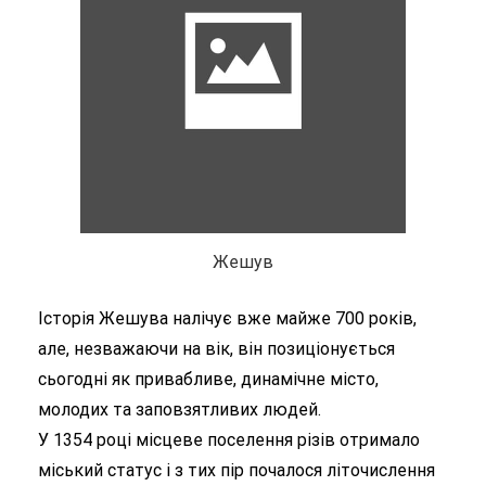
Жешув
Історія Жешува налічує вже майже 700 років,
але, незважаючи на вік, він позиціонується
сьогодні як привабливе, динамічне місто,
молодих та заповзятливих людей.
У 1354 році місцеве поселення різів отримало
міський статус і з тих пір почалося літочислення